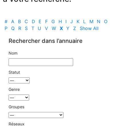
#
A
B
C
D
E
F
G
H
I
J
K
L
M
N
O
P
Q
R
S
T
U
V
W
X
Y
Z
Show All
Rechercher dans l’annuaire
Nom
Statut
Genre
Groupes
Réseaux