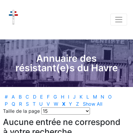
Annuaire des
résistant(e)s du Havre
#
A
B
C
D
E
F
G
H
I
J
K
L
M
N
O
P
Q
R
S
T
U
V
W
X
Y
Z
Show All
Taille de la page
Aucune entrée ne correspond
à votre recherche.