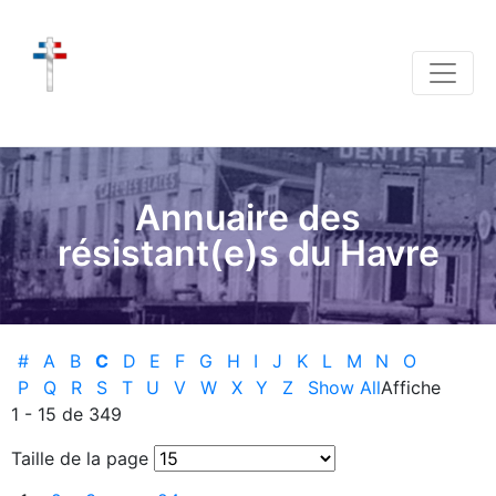
Annuaire des
résistant(e)s du Havre
#
A
B
C
D
E
F
G
H
I
J
K
L
M
N
O
P
Q
R
S
T
U
V
W
X
Y
Z
Show All
Affiche
1 - 15 de 349
Taille de la page