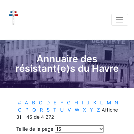
Annuaire des
résistant(e)s du Havre
#
A
B
C
D
E
F
G
H
I
J
K
L
M
N
O
P
Q
R
S
T
U
V
W
X
Y
Z
Affiche
31 - 45 de 4 272
Taille de la page