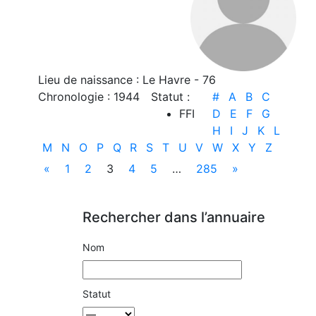
Lieu de naissance : Le Havre - 76
Chronologie : 1944
Statut :
#
A
B
C
FFI
D
E
F
G
H
I
J
K
L
M
N
O
P
Q
R
S
T
U
V
W
X
Y
Z
«
1
2
3
4
5
…
285
»
Rechercher dans l’annuaire
Nom
Statut