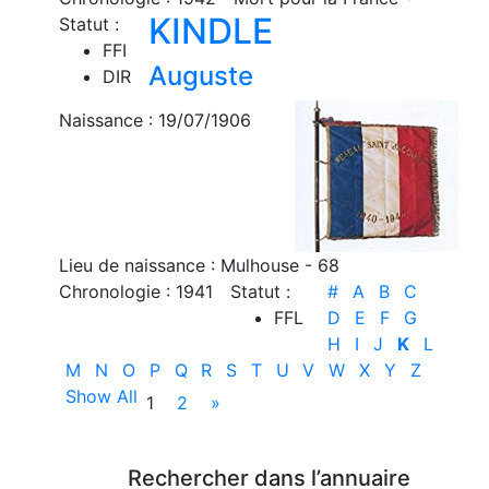
KINDLE
Statut :
FFI
Auguste
DIR
Naissance : 19/07/1906
Lieu de naissance : Mulhouse - 68
Chronologie : 1941
Statut :
#
A
B
C
FFL
D
E
F
G
H
I
J
K
L
M
N
O
P
Q
R
S
T
U
V
W
X
Y
Z
Show All
1
2
»
Rechercher dans l’annuaire