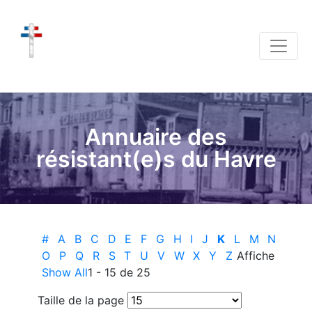
Annuaire des
résistant(e)s du Havre
#
A
B
C
D
E
F
G
H
I
J
K
L
M
N
O
P
Q
R
S
T
U
V
W
X
Y
Z
Affiche
Show All
1 - 15 de 25
Taille de la page