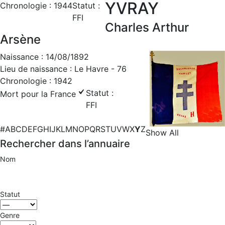
YVRAY
Chronologie : 1944
Statut :
FFI
Charles Arthur
Arsène
Naissance : 14/08/1892
Lieu de naissance : Le Havre - 76
Chronologie : 1942
Statut :
Mort pour la France
FFI
#
A
B
C
D
E
F
G
H
I
J
K
L
M
N
O
P
Q
R
S
T
U
V
W
X
Y
Z
Show All
Rechercher dans l’annuaire
Nom
Statut
Genre