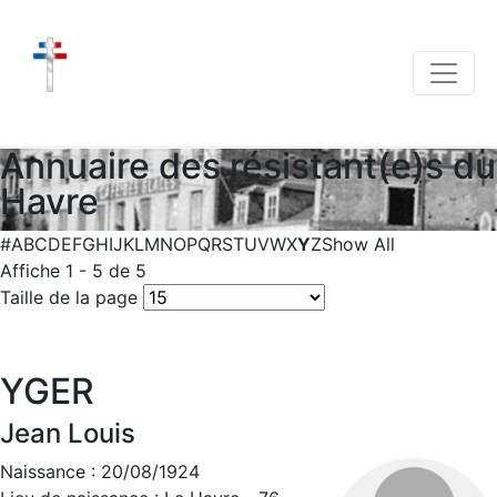
Annuaire des résistant(e)s du
Havre
#
A
B
C
D
E
F
G
H
I
J
K
L
M
N
O
P
Q
R
S
T
U
V
W
X
Y
Z
Show All
Affiche 1 - 5 de 5
Taille de la page
YGER
Jean Louis
Naissance : 20/08/1924