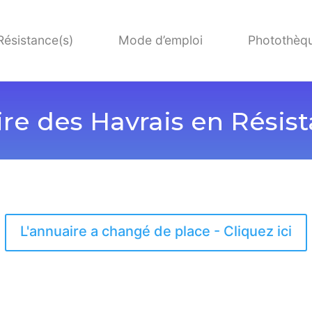
Résistance(s)
Mode d’emploi
Photothèq
re des Havrais en Résist
L'annuaire a changé de place - Cliquez ici